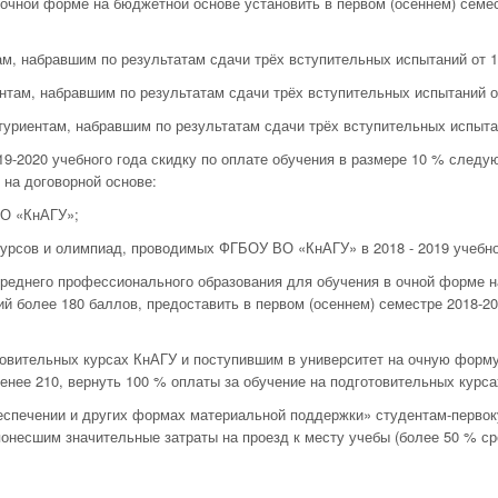
 очной форме на бюджетной основе
установить в первом (осеннем) семе
там, набравшим по результатам сдачи трёх вступительных испытаний от 1
иентам, набравшим по результатам сдачи трёх вступительных испытаний о
битуриентам, набравшим по результатам сдачи трёх вступительных испыт
19-2020 учебного года скидку по оплате обучения в размере 10 % следу
на договорной основе:
ВО «КнАГУ»;
рсов и олимпиад, проводимых ФГБОУ ВО «КнАГУ» в 2018 - 2019 учебно
реднего профессионального образования для обучения в очной форме н
й более 180 баллов, предоставить в первом (осеннем) семестре 2018-20
вительных курсах КнАГУ и поступившим в университет на очную форму 
нее 210, вернуть 100 % оплаты за обучение на подготовительных курса
еспечении и других формах материальной поддержки» студентам-перво
онесшим значительные затраты на проезд к месту учебы (более 50 % с