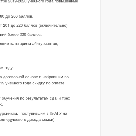
стре 2019-2020 учебного года повышенные
80 до 200 баллов.
т 201 до 220 баллов (включительно).
аний более 220 баллов.
ющим категориям абитуриентов,
м году.
а договорной основе и набравшим по
19 учебного года скидку по оплате
обучения по результатам сдачи трёх
х.
курсникам, поступившим в КнАГУ на
реднедушевого дохода семьи)