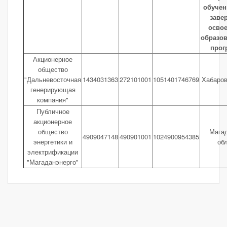
обучен
заве
осво
образо
про
Акционерное
общество
"Дальневосточная
1434031363
272101001
1051401746769
Хабаров
генерирующая
компания"
Публичное
акционерное
общество
Мага
4909047148
490901001
1024900954385
энергетики и
об
электрификации
"Магаданэнерго"