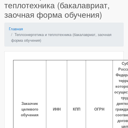
теплотехника (бакалавриат,
заочная форма обучения)
Главная
Теплоэнергетика и теплотехника (бакалавриат, заочная
форма обучения)
Су
Росс
Федер
терр
которо
осущес
тру
Заказчик
деяте
целевого
ИНН
КПП
ОГРН
гражд
обучения
соотве
дого
це